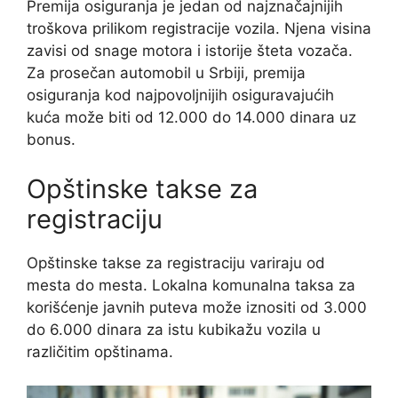
Premija osiguranja je jedan od najznačajnijih
troškova prilikom registracije vozila. Njena visina
zavisi od snage motora i istorije šteta vozača.
Za prosečan automobil u Srbiji, premija
osiguranja kod najpovoljnijih osiguravajućih
kuća može biti od 12.000 do 14.000 dinara uz
bonus.
Opštinske takse za
registraciju
Opštinske takse za registraciju variraju od
mesta do mesta. Lokalna komunalna taksa za
korišćenje javnih puteva može iznositi od 3.000
do 6.000 dinara za istu kubikažu vozila u
različitim opštinama.