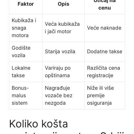
Uticaj na
Faktor
Opis
cenu
Kubikaža i
Veća kubikaža
snaga
Veće naknade
i jači motor
motora
Godište
Starija vozila
Dodatne takse
vozila
Lokalne
Variraju po
Različita cena
takse
opštinama
registracije
Bonus-
Nagrađuje
Niže ili više
malus
vozače bez
premije
sistem
nezgoda
osiguranja
Koliko košta