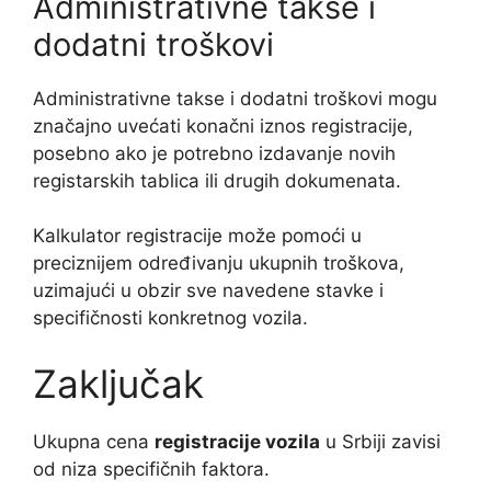
Administrativne takse i
dodatni troškovi
Administrativne takse i dodatni troškovi mogu
značajno uvećati konačni iznos registracije,
posebno ako je potrebno izdavanje novih
registarskih tablica ili drugih dokumenata.
Kalkulator registracije može pomoći u
preciznijem određivanju ukupnih troškova,
uzimajući u obzir sve navedene stavke i
specifičnosti konkretnog vozila.
Zaključak
Ukupna cena
registracije vozila
u Srbiji zavisi
od niza specifičnih faktora.