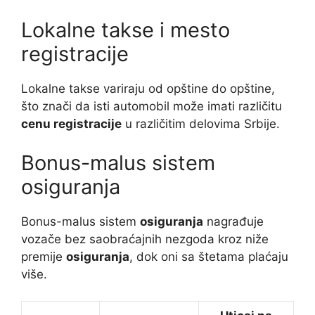
Lokalne takse i mesto
registracije
Lokalne takse variraju od opštine do opštine,
što znači da isti automobil može imati različitu
cenu registracije
u različitim delovima Srbije.
Bonus-malus sistem
osiguranja
Bonus-malus sistem
osiguranja
nagrađuje
vozače bez saobraćajnih nezgoda kroz niže
premije
osiguranja
, dok oni sa štetama plaćaju
više.