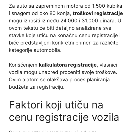
Za auto sa zapreminom motora od 1.500 kubika
i snagom od oko 80 konja,
troškovi registracije
mogu iznositi između 24.000 i 31.000 dinara. U
ovom tekstu će biti detaljno analizirane sve
stavke koje utiču na konačnu cenu registracije i
biće predstavljeni konkretni primeri za različite
kategorije automobila.
Korišćenjem
kalkulatora registracije
, vlasnici
vozila mogu unapred proceniti svoje troškove.
Ovim alatom se olakšava proces planiranja
budžeta za registraciju.
Faktori koji utiču na
cenu registracije vozila