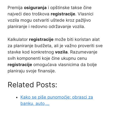
Premija
osiguranja
i opštinske takse čine
najveći deo troškova
registracije
. Vlasnici
vozila mogu ostvariti uštede kroz pažljivo
planiranje i redovno održavanje vozila.
Kalkulator
registracije
može biti koristan alat
za planiranje budžeta, ali je važno proveriti sve
stavke kod konkretnog
vozila
. Razumevanje
svih komponenti koje čine ukupnu cenu
registracije
omogućava vlasnicima da bolje
planiraju svoje finansije.
Related Posts:
Kako se piše punomoćje: obrasci za
banku, auto,…