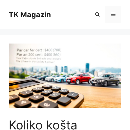
Skip
to
TK Magazin
Menu
content
Koliko košta