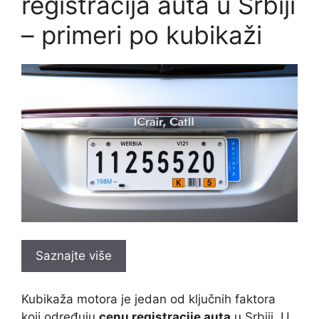
registracija auta u Srbiji
– primeri po kubikaži
Saznajte više
Kubikaža motora je jedan od ključnih faktora
koji određuju
cenu registracije auta
u Srbiji. U