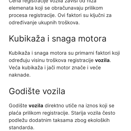
Cena registracije vozila zavisi od niza
elemenata koji se obračunavaju prilikom
procesa registracije. Ovi faktori su ključni za
određivanje ukupnih troškova.
Kubikaža i snaga motora
Kubikaža i snaga motora su primarni faktori koji
određuju visinu troškova registracije
vozila
.
Veća kubikaža i jači motor znače i veće
naknade.
Godište vozila
Godište
vozila
direktno utiče na iznos koji se
plaća prilikom registracije. Starija vozila često
podležu dodatnim taksama zbog ekoloških
standarda.